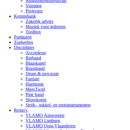
Jeugdorkestenfestivals
Vorming
Projecten
Kennisbank
Zakelijk advies
Muziek voor iedereen
Toolbox
Partituren
Zoekertjes
Disciplines
Accordeon
Bigband
Blaaskapel
Brassband
Drum & percussie
Fanfare
Harmonie
MajoTwirl
Pipe band
Showkorps
Strijk-, tokkel- en toetsinstrumenten
Regio's
VLAMO Antwerpen
VLAMO Limburg
VLAMO Oost-Vlaanderen