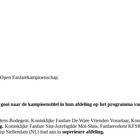
O Open Fanfarekampioenschap.
en gooi naar de kampioenstitel in hun afdeling op het program
ens-Bodegem, Koninklijke Fanfare De Ware Vrienden Vosselaar, Konin
ng.
Koninklijke Fanfare Sint-Jozefsgilde Mol-Sluis, Fanfareorkest KF
op Stellendam (NL) trad aan in
superieure afdeling.