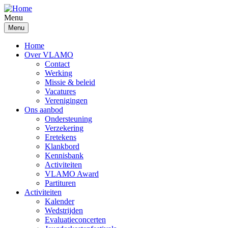
Overslaan
en
Menu
naar
Menu
de
inhoud
Home
gaan
Over VLAMO
Contact
Werking
Missie & beleid
Vacatures
Verenigingen
Ons aanbod
Ondersteuning
Verzekering
Eretekens
Klankbord
Kennisbank
Activiteiten
VLAMO Award
Partituren
Activiteiten
Kalender
Wedstrijden
Evaluatieconcerten