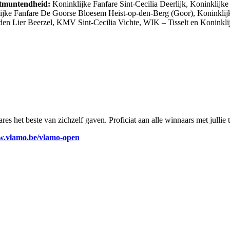
itmuntendheid:
Koninklijke Fanfare Sint-Cecilia Deerlijk, Koninklijke
ijke Fanfare De Goorse Bloesem Heist-op-den-Berg (Goor), Koninklij
en Lier Beerzel, KMV Sint-Cecilia Vichte, WIK – Tisselt en Koninkl
)
s het beste van zichzelf gaven. Proficiat aan alle winnaars met jullie t
.vlamo.be/vlamo-open