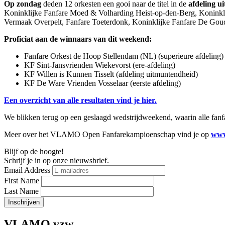
Op zondag
deden 12 orkesten een gooi naar de titel in de
afdeling u
Koninklijke Fanfare Moed & Volharding Heist-op-den-Berg, Koninkl
Vermaak Overpelt, Fanfare Toeterdonk, Koninklijke Fanfare De Goud
Proficiat aan de winnaars van dit weekend:
Fanfare Orkest de Hoop Stellendam (NL) (superieure afdeling
KF Sint-Jansvrienden Wiekevorst (ere-afdeling)
KF Willen is Kunnen Tisselt (afdeling uitmuntendheid)
KF De Ware Vrienden Vosselaar (eerste afdeling)
Een overzicht van alle resultaten vind je hier.
We blikken terug op een geslaagd wedstrijdweekend, waarin alle fanfare
Meer over het VLAMO Open Fanfarekampioenschap vind je op
www
Blijf op de hoogte!
Schrijf je in op onze nieuwsbrief.
Email Address
First Name
Last Name
VLAMO vzw