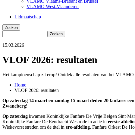
VLAMO Vlaams-Brabant en Brussel
VLAMO West-Vlaanderen
Lidmaatschap
Zoeken
Zoeken
15.03.2026
VLOF 2026: resultaten
Het kampioenschap zit erop! Ontdek alle resultaten van het VLAM
Home
VLOF 2026: resultaten
Kruimelpad
Op zaterdag 14 maart en zondag 15 maart deden 20 fanfares e
Zwaneberg!
Op zaterdag
kwamen Koninklijke Fanfare De Vrije Belgen Sint-Mart
Koninklijke Fanfare De Eendracht Westrode in actie in
eerste afdeli
Wiekevorst streden om de titel in
ere-afdeling.
Fanfare Orkest De Ho